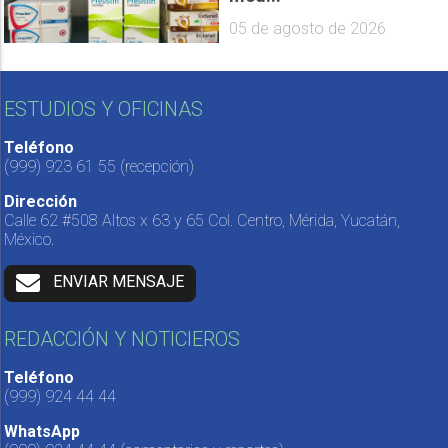
05 de agosto de 2026
ESTUDIOS Y OFICINAS
Teléfono
(999) 923 61 55
(recepción)
Dirección
Calle 62 #508 Altos x 63 y 65 Col. Centro, Mérida, Yucatán,
México.
ENVIAR MENSAJE
REDACCIÓN Y NOTICIEROS
Teléfono
(999) 924 44 44
WhatsApp