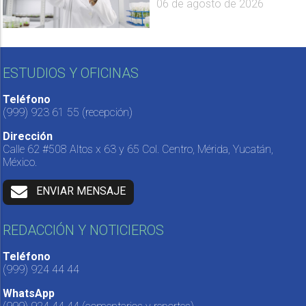
06 de agosto de 2026
ESTUDIOS Y OFICINAS
Teléfono
(999) 923 61 55
(recepción)
Dirección
Calle 62 #508 Altos x 63 y 65 Col. Centro, Mérida, Yucatán,
México.
ENVIAR MENSAJE
REDACCIÓN Y NOTICIEROS
Teléfono
(999) 924 44 44
WhatsApp