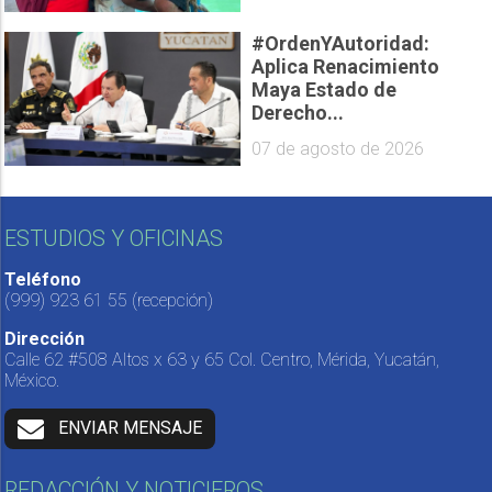
#OrdenYAutoridad:
Aplica Renacimiento
Maya Estado de
Derecho...
07 de agosto de 2026
ESTUDIOS Y OFICINAS
Teléfono
(999) 923 61 55
(recepción)
Dirección
Calle 62 #508 Altos x 63 y 65 Col. Centro, Mérida, Yucatán,
México.
ENVIAR MENSAJE
REDACCIÓN Y NOTICIEROS