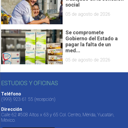
social
05 de agosto de 2026
Se compromete
Gobierno del Estado a
pagar la falta de un
med...
05 de agosto de 2026
ESTUDIOS Y OFICINAS
Teléfono
(999) 923 61 55
(recepción)
Dirección
Calle 62 #508 Altos x 63 y 65 Col. Centro, Mérida, Yucatán,
México.