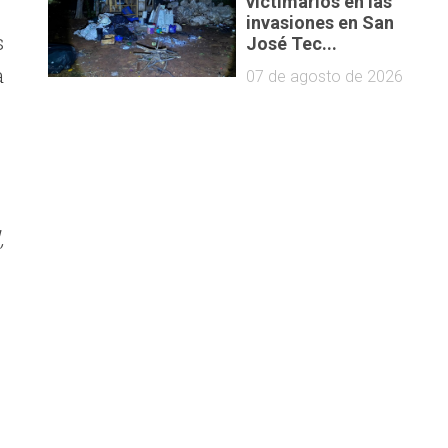
victimarios en las
invasiones en San
s
José Tec...
a
07 de agosto de 2026
,