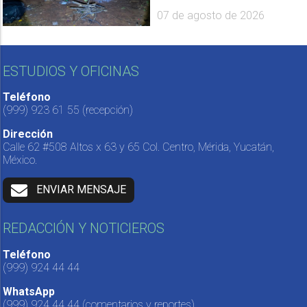
07 de agosto de 2026
ESTUDIOS Y OFICINAS
Teléfono
(999) 923 61 55
(recepción)
Dirección
Calle 62 #508 Altos x 63 y 65 Col. Centro, Mérida, Yucatán,
México.
ENVIAR MENSAJE
REDACCIÓN Y NOTICIEROS
Teléfono
(999) 924 44 44
WhatsApp
(999) 924 44 44
(comentarios y reportes)