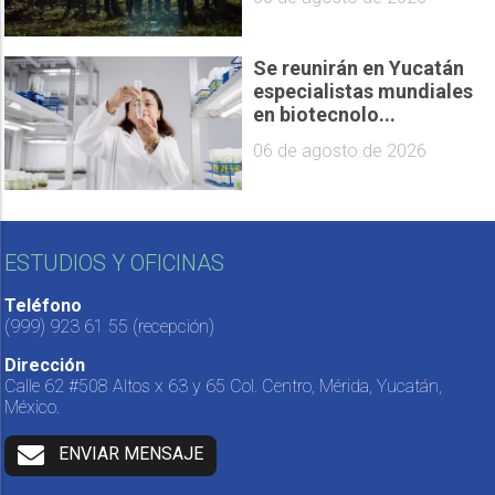
Se reunirán en Yucatán
especialistas mundiales
en biotecnolo...
06 de agosto de 2026
ESTUDIOS Y OFICINAS
Teléfono
(999) 923 61 55
(recepción)
Dirección
Calle 62 #508 Altos x 63 y 65 Col. Centro, Mérida, Yucatán,
México.
ENVIAR MENSAJE