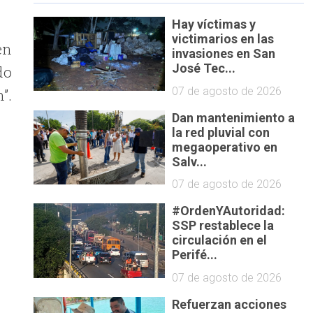
Hay víctimas y
victimarios en las
en
invasiones en San
José Tec...
do
07 de agosto de 2026
”.
Dan mantenimiento a
la red pluvial con
megaoperativo en
Salv...
07 de agosto de 2026
#OrdenYAutoridad:
SSP restablece la
s
circulación en el
Perifé...
07 de agosto de 2026
Refuerzan acciones