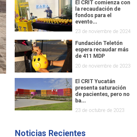
El CRIT comienza con
la recaudación de
fondos para el
evento...
23 de noviembre de 2024
Fundación Teletón
espera recaudar más
de 411 MDP
20 de noviembre de 2023
El CRIT Yucatán
presenta saturación
de pacientes, pero no
ba...
23 de octubre de 2023
o
Noticias Recientes