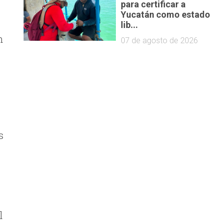
para certificar a
Yucatán como estado
lib...
n
07 de agosto de 2026
s
l