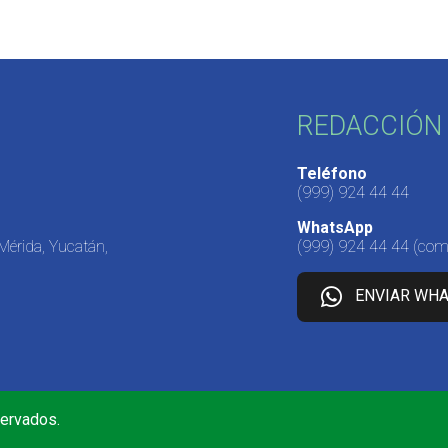
REDACCIÓN 
Teléfono
(999) 924 44 44
WhatsApp
 Mérida, Yucatán,
(999) 924 44 44
(come
ENVIAR WH
servados.