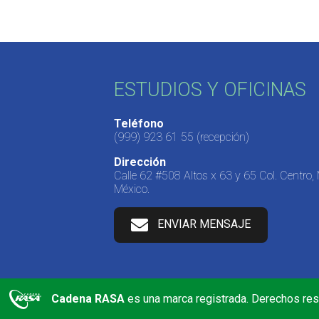
ESTUDIOS Y OFICINAS
Teléfono
(999) 923 61 55
(recepción)
Dirección
Calle 62 #508 Altos x 63 y 65 Col. Centro,
México.
ENVIAR MENSAJE
Cadena RASA
es una marca registrada. Derechos re