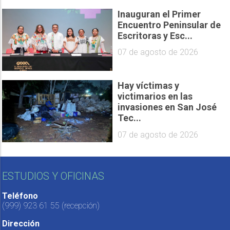
Inauguran el Primer
Encuentro Peninsular de
Escritoras y Esc...
07 de agosto de 2026
Hay víctimas y
victimarios en las
invasiones en San José
Tec...
07 de agosto de 2026
ESTUDIOS Y OFICINAS
Teléfono
(999) 923 61 55
(recepción)
Dirección