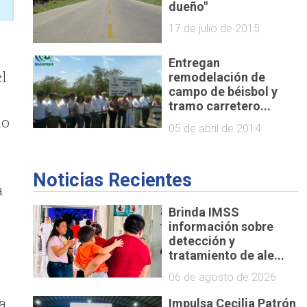
dueño"
17 de julio de 2015
Entregan
el
remodelación de
campo de béisbol y
tramo carretero...
no
05 de abril de 2014
Noticias Recientes
a
Brinda IMSS
información sobre
detección y
tratamiento de ale...
06 de agosto de 2026
a
Impulsa Cecilia Patrón