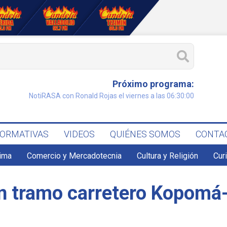
Próximo programa:
NotiRASA con Ronald Rojas el viernes a las 06:30:00
FORMATIVAS
VIDEOS
QUIÉNES SOMOS
CONTA
lima
Comercio y Mercadotecnia
Cultura y Religión
Cur
n tramo carretero Kopomá