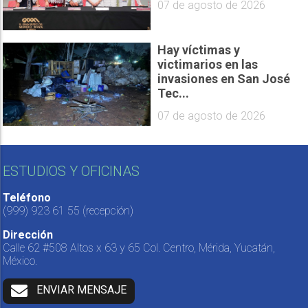
07 de agosto de 2026
Hay víctimas y
victimarios en las
invasiones en San José
Tec...
07 de agosto de 2026
ESTUDIOS Y OFICINAS
Teléfono
(999) 923 61 55
(recepción)
Dirección
Calle 62 #508 Altos x 63 y 65 Col. Centro, Mérida, Yucatán,
México.
ENVIAR MENSAJE