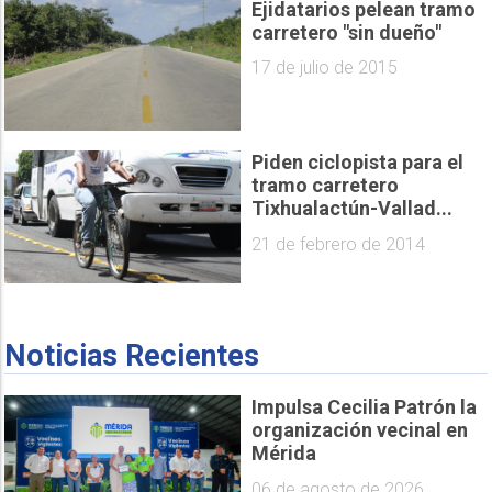
Ejidatarios pelean tramo
carretero "sin dueño"
17 de julio de 2015
Piden ciclopista para el
tramo carretero
Tixhualactún-Vallad...
21 de febrero de 2014
Noticias Recientes
Impulsa Cecilia Patrón la
organización vecinal en
Mérida
06 de agosto de 2026