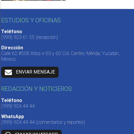
ESTUDIOS Y OFICINAS
Teléfono
(999) 923 61 55
(recepción)
Dirección
Calle 62 #508 Altos x 63 y 65 Col. Centro, Mérida, Yucatán,
México.
ENVIAR MENSAJE
REDACCIÓN Y NOTICIEROS
Teléfono
(999) 924 44 44
WhatsApp
(999) 924 44 44
(comentarios y reportes)