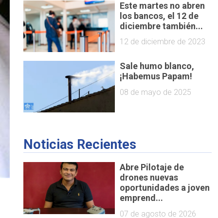
Este martes no abren
los bancos, el 12 de
diciembre también...
12 de diciembre de 2023
Sale humo blanco,
¡Habemus Papam!
08 de mayo de 2025
Noticias Recientes
Abre Pilotaje de
drones nuevas
oportunidades a joven
emprend...
l
07 de agosto de 2026