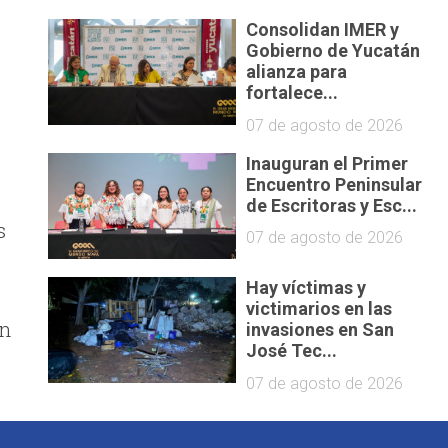
Consolidan IMER y
Gobierno de Yucatán
alianza para
fortalece...
07 de agosto de 2026
Inauguran el Primer
Encuentro Peninsular
n
de Escritoras y Esc...
s
07 de agosto de 2026
Hay víctimas y
victimarios en las
en
invasiones en San
José Tec...
07 de agosto de 2026