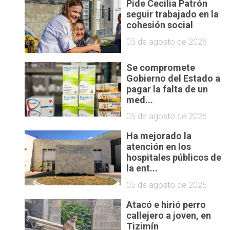
Pide Cecilia Patrón
seguir trabajado en la
cohesión social
05 de agosto de 2026
Se compromete
Gobierno del Estado a
pagar la falta de un
med...
e
05 de agosto de 2026
Ha mejorado la
o
atención en los
hospitales públicos de
la ent...
05 de agosto de 2026
Atacó e hirió perro
callejero a joven, en
Tizimín