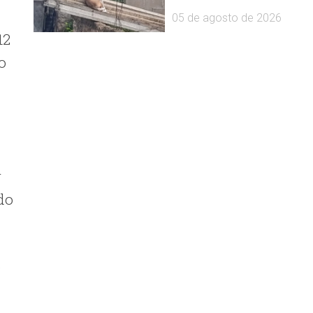
05 de agosto de 2026
12
o
r
do
e