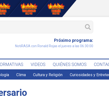
Próximo programa:
NotiRASA con Ronald Rojas el jueves a las 06:30:00
FORMATIVAS
VIDEOS
QUIÉNES SOMOS
CONTA
ología
Clima
Cultura y Religión
Curiosidades y Entret
ersario