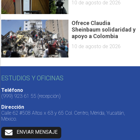
10 de agosto de 2026
Ofrece Claudia
Sheinbaum solidaridad y
apoyo a Colombia
10 de agosto de 2026
ESTUDIOS Y OFICINAS
Teléfono
(999) 923 61 55
(recepción)
Dirección
Calle 62 #508 Altos x 63 y 65 Col. Centro, Mérida, Yucatán,
México.
ENVIAR MENSAJE