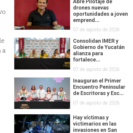
Abre Pilotaje de
drones nuevas
vo
oportunidades a joven
emprend...
07 de agosto de 2026
de
Consolidan IMER y
Gobierno de Yucatán
 a
alianza para
fortalece...
07 de agosto de 2026
Inauguran el Primer
Encuentro Peninsular
e
de Escritoras y Esc...
07 de agosto de 2026
Hay víctimas y
victimarios en las
invasiones en San