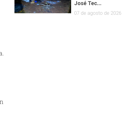
José Tec...
07 de agosto de 2026
a.
ón
o