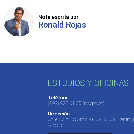
Nota escrita por
Ronald Rojas
ESTUDIOS Y OFICINAS
Teléfono
(999) 923 61 55
(recepción)
Dirección
Calle 62 #508 Altos x 63 y 65 Col. Centro,
México.