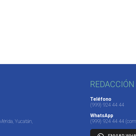
REDACCIÓN 
Teléfono
(999) 924 44 44
WhatsApp
 Mérida, Yucatán,
(999) 924 44 44
(come