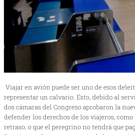
Viajar en avión puede ser uno de esos deleit
representar un calvario. Esto, debido al serv
dos cámaras del Congreso aprobaron la nuev
defender los derechos de los viajeros, como 
retraso, o que el peregrino no tendrá que pa