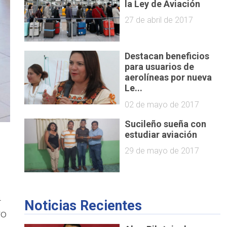
la Ley de Aviación
27 de abril de 2017
Destacan beneficios
para usuarios de
aerolíneas por nueva
Le...
02 de mayo de 2017
Sucileño sueña con
estudiar aviación
29 de mayo de 2017
n
Noticias Recientes
go