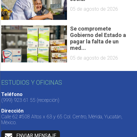
05 de agosto de 2026
Se compromete
Gobierno del Estado a
pagar la falta de un
med...
05 de agosto de 2026
ESTUDIOS Y OFICINAS
Teléfono
(999) 923 61 55
(recepción)
Dirección
Calle 62 #508 Altos x 63 y 65 Col. Centro, Mérida, Yucatán,
México.
ENVIAR MENSAJE