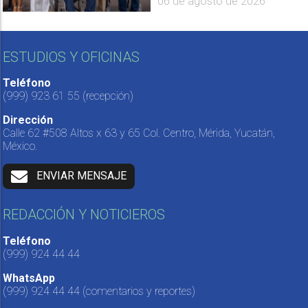
06 de agosto de 2026
ESTUDIOS Y OFICINAS
Teléfono
(999) 923 61 55
(recepción)
Dirección
Calle 62 #508 Altos x 63 y 65 Col. Centro, Mérida, Yucatán,
México.
ENVIAR MENSAJE
REDACCIÓN Y NOTICIEROS
Teléfono
(999) 924 44 44
WhatsApp
(999) 924 44 44
(comentarios y reportes)