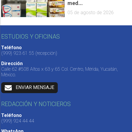
med...
05 de agosto de 2026
ESTUDIOS Y OFICINAS
Teléfono
(999) 923 61 55
(recepción)
Dirección
Calle 62 #508 Altos x 63 y 65 Col. Centro, Mérida, Yucatán,
México.
ENVIAR MENSAJE
REDACCIÓN Y NOTICIEROS
Teléfono
(999) 924 44 44
WhatsApp