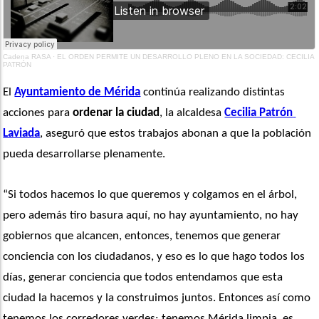
Cadena RASA
·
EL ORDEN PERMITE UN DESARROLLO PLENO EN LA SOCIEDAD: CECILIA
PATRÓN
El 
Ayuntamiento de Mérida
 continúa realizando distintas 
acciones para 
ordenar la ciudad
, la alcaldesa 
Cecilia Patrón 
Laviada
, aseguró que estos trabajos abonan a que la población 
pueda desarrollarse plenamente.
“Si todos hacemos lo que queremos y colgamos en el árbol, 
pero además tiro basura aquí, no hay ayuntamiento, no hay 
gobiernos que alcancen, entonces, tenemos que generar 
conciencia con los ciudadanos, y eso es lo que hago todos los 
días, generar conciencia que todos entendamos que esta 
ciudad la hacemos y la construimos juntos. Entonces así como 
tenemos los corredores verdes; tenemos Mérida limpia, es 