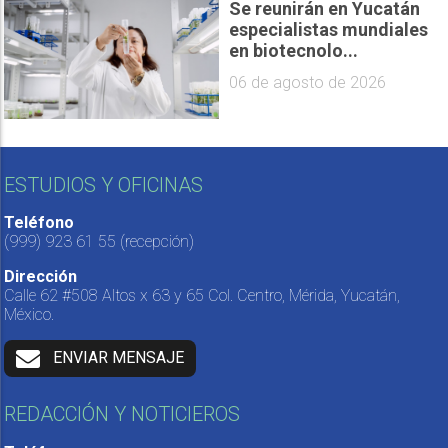
Se reunirán en Yucatán
especialistas mundiales
en biotecnolo...
06 de agosto de 2026
ESTUDIOS Y OFICINAS
Teléfono
(999) 923 61 55
(recepción)
Dirección
Calle 62 #508 Altos x 63 y 65 Col. Centro, Mérida, Yucatán,
México.
ENVIAR MENSAJE
REDACCIÓN Y NOTICIEROS