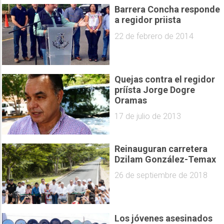
Barrera Concha responde
a regidor priista
22 de febrero de 2014
Quejas contra el regidor
príísta Jorge Dogre
Oramas
17 de julio de 2013
Reinauguran carretera
Dzilam González-Temax
26 de septiembre de 2018
Los jóvenes asesinados