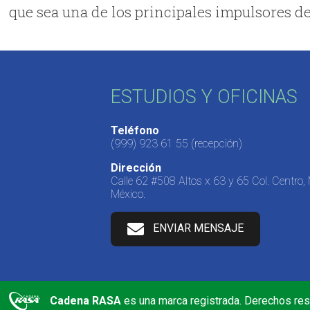
que sea una de los principales impulsores de
ESTUDIOS Y OFICINAS
Teléfono
(999) 923 61 55
(recepción)
Dirección
Calle 62 #508 Altos x 63 y 65 Col. Centro,
México.
ENVIAR MENSAJE
Cadena RASA
es una marca registrada. Derechos re