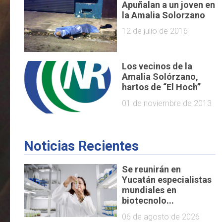
Apuñalan a un joven en
la Amalia Solorzano
12 de julio de 2016
Los vecinos de la
Amalia Solórzano,
hartos de “El Hoch”
01 de noviembre de 2013
Noticias Recientes
Se reunirán en
Yucatán especialistas
mundiales en
biotecnolo...
06 de agosto de 2026