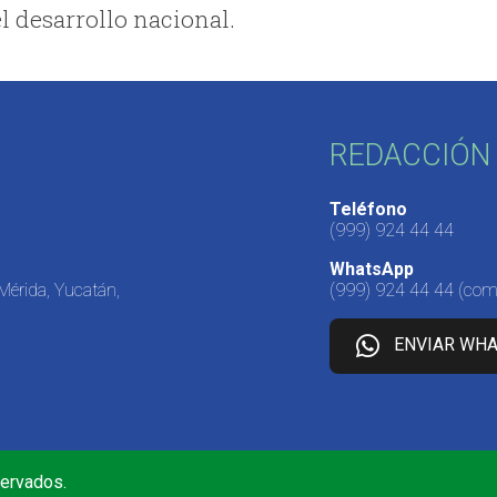
l desarrollo nacional.
REDACCIÓN 
Teléfono
(999) 924 44 44
WhatsApp
 Mérida, Yucatán,
(999) 924 44 44
(come
ENVIAR WH
servados.