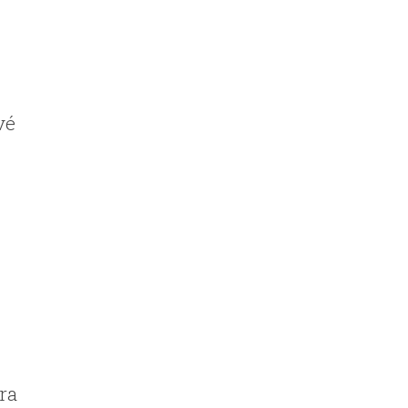
vé
ra