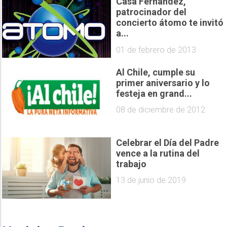
Casa Fernández,
patrocinador del
concierto átomo te invitó
a...
01 de febrero de 2013
Al Chile, cumple su
primer aniversario y lo
festeja en grand...
08 de diciembre de 2012
Celebrar el Día del Padre
vence a la rutina del
trabajo
13 de junio de 2019