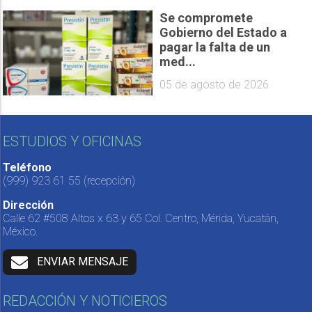
Se compromete
Gobierno del Estado a
pagar la falta de un
med...
05 de agosto de 2026
ESTUDIOS Y OFICINAS
Teléfono
(999) 923 61 55
(recepción)
Dirección
Calle 62 #508 Altos x 63 y 65 Col. Centro, Mérida, Yucatán,
México.
ENVIAR MENSAJE
REDACCIÓN Y NOTICIEROS