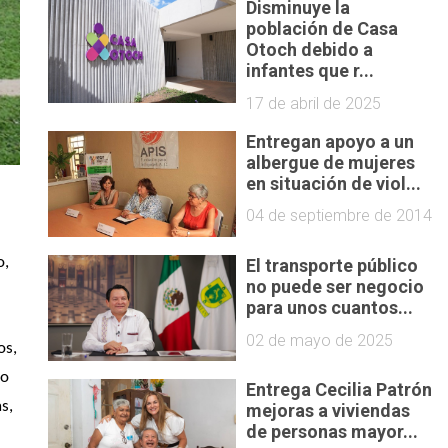
Disminuye la
población de Casa
Otoch debido a
infantes que r...
17 de abril de 2025
Entregan apoyo a un
albergue de mujeres
en situación de viol...
04 de septiembre de 2014
, 
El transporte público
no puede ser negocio
para unos cuantos...
02 de mayo de 2025
s, 
o 
Entrega Cecilia Patrón
, 
mejoras a viviendas
de personas mayor...