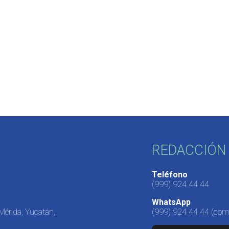
REDACCIÓN 
Teléfono
(999) 924 44 44
WhatsApp
 Mérida, Yucatán,
(999) 924 44 44
(come