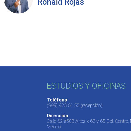
Ronald Rojas
ESTUDIOS Y OFICINAS
Teléfono
(999) 923 61 55
(recepción)
Dirección
Calle 62 #508 Altos x 63 y 65 Col. Centro,
México.