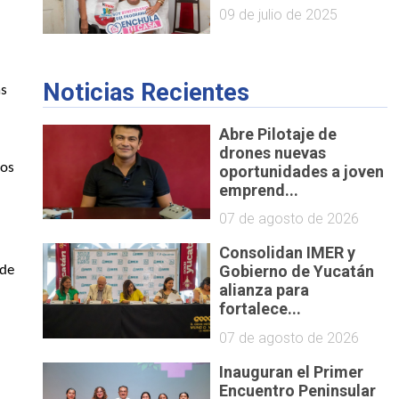
09 de julio de 2025
Noticias Recientes
s 
Abre Pilotaje de
drones nuevas
os 
oportunidades a joven
emprend...
07 de agosto de 2026
Consolidan IMER y
Gobierno de Yucatán
de 
alianza para
fortalece...
07 de agosto de 2026
Inauguran el Primer
Encuentro Peninsular