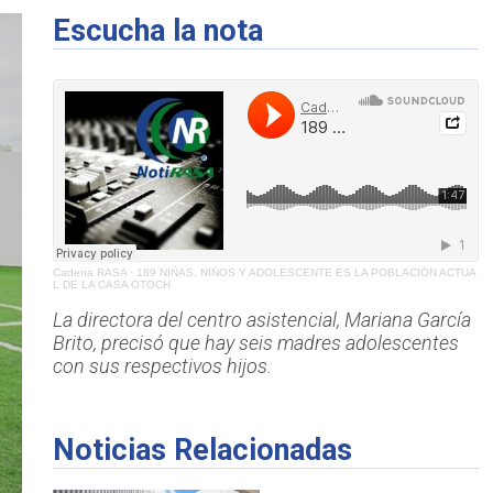
Escucha la nota
Cadena RASA
·
189 NIÑAS, NIÑOS Y ADOLESCENTE ES LA POBLACIÓN ACTUA
L DE LA CASA OTOCH
La directora del centro asistencial, Mariana García
Brito, precisó que hay seis madres adolescentes
con sus respectivos hijos.
Noticias Relacionadas