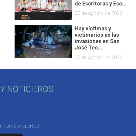
de Escritoras y Esc...
07 de agosto de 2026
Hay víctimas y
victimarios en las
invasiones en San
José Tec...
07 de agosto de 2026
Y NOTICIEROS
ntarios y reportes)