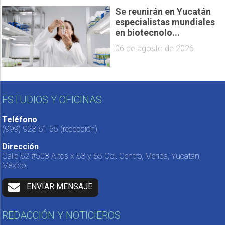
Se reunirán en Yucatán
especialistas mundiales
en biotecnolo...
06 de agosto de 2026
ESTUDIOS Y OFICINAS
Teléfono
(999) 923 61 55
(recepción)
Dirección
Calle 62 #508 Altos x 63 y 65 Col. Centro, Mérida, Yucatán,
México.
ENVIAR MENSAJE
REDACCIÓN Y NOTICIEROS