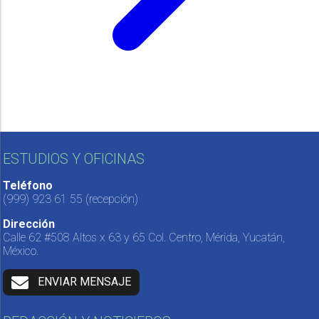
ESTUDIOS Y OFICINAS
Teléfono
(999) 923 61 55
(recepción)
Dirección
Calle 62 #508 Altos x 63 y 65 Col. Centro, Mérida, Yucatán,
México.
ENVIAR MENSAJE