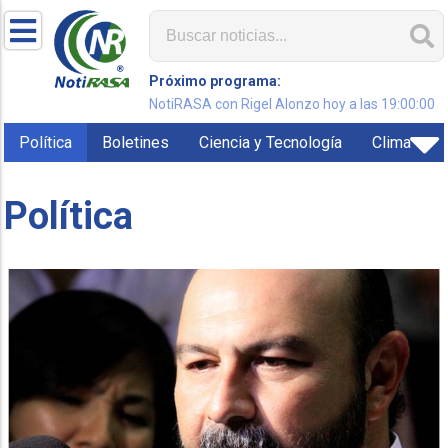
Próximo programa:
NotiRASA con Rigel Alonzo hoy a las 19:00:00
Política
Boletines
Ciencia y Tecnología
Clima
Política