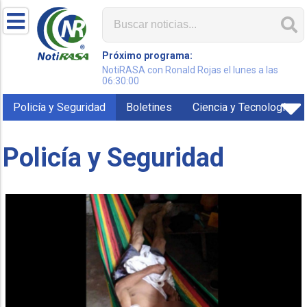
Próximo programa:
NotiRASA con Ronald Rojas el lunes a las
06:30:00
Policía y Seguridad
Boletines
Ciencia y Tecnología
Policía y Seguridad