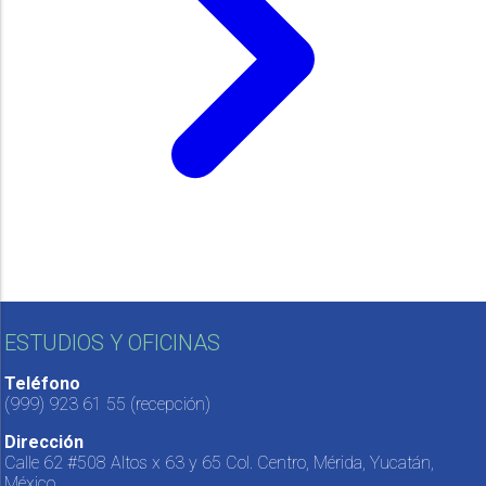
ESTUDIOS Y OFICINAS
Teléfono
(999) 923 61 55
(recepción)
Dirección
Calle 62 #508 Altos x 63 y 65 Col. Centro, Mérida, Yucatán,
México.