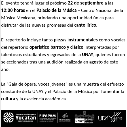
El evento tendrá lugar el pr
ó
ximo
22 de septiembre
a las
12:00 horas
en el
Palacio de la M
ú
sica
–
Centro Nacional de la
M
ú
sica Mexicana, brindando una oportunidad
ú
nica para
disfrutar de las nuevas promesas del
canto l
í
rico.
El repertorio incluye tanto
piezas instrumentales
como vocales
del repertorio
oper
í
stico barroco y cl
á
sico
interpretadas por
talentosos estudiantes y egresados de la
UNAY
, quienes fueron
seleccionados tras una audici
ó
n realizada en
agosto
de este
año.
La
“
Gala de ópera: voces j
óvenes”
es una muestra del esfuerzo
constante de la UNAY y el Palacio de la M
ú
sica por fomentar la
cultura
y la excelencia académica.