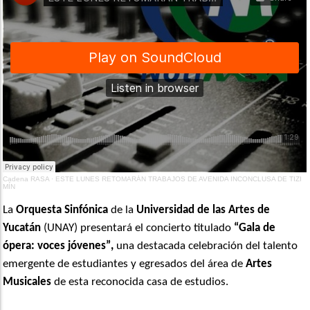
Cadena RASA
·
ESTE LUNES RETOMARÁN TRABAJOS DE AVENIDA INCONCLUSA DE TIZI
MÍN
La
Orquesta Sinf
ó
nica
de la
Universidad de las Artes de
Yucat
á
n
(UNAY) presentará el concierto titulado
“
Gala de
ó
pera: voces j
óvenes”
,
una destacada celebraci
ó
n del talento
emergente de estudiantes y egresados del
á
rea de
Artes
Musicales
de esta reconocida casa de estudios.