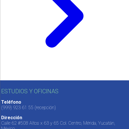
ESTUDIOS Y OFICINAS
Teléfono
(999) 923 61 55
(recepción)
Dirección
Calle 62 #508 Altos x 63 y 65 Col. Centro, Mérida, Yucatán,
México.