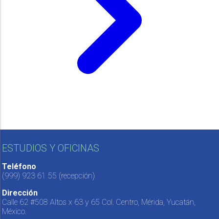
ESTUDIOS Y OFICINAS
Teléfono
(999) 923 61 55
(recepción)
Dirección
Calle 62 #508 Altos x 63 y 65 Col. Centro, Mérida, Yucatán,
México.