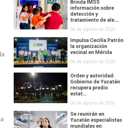
Brinda IMSS
información sobre
detección y
tratamiento de ale...
06 de agosto de 2026
Impulsa Cecilia Patrón
la organización
vecinal en Mérida
da
06 de agosto de 2026
Orden y autoridad:
Gobierno de Yucatán
recupera predio
estat...
06 de agosto de 2026
Se reunirán en
ha
Yucatán especialistas
mundiales en