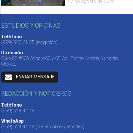
07 de agosto de 2026
ESTUDIOS Y OFICINAS
Teléfono
(999) 923 61 55
(recepción)
Dirección
Calle 62 #508 Altos x 63 y 65 Col. Centro, Mérida, Yucatán,
México.
ENVIAR MENSAJE
REDACCIÓN Y NOTICIEROS
Teléfono
(999) 924 44 44
WhatsApp
(999) 924 44 44
(comentarios y reportes)