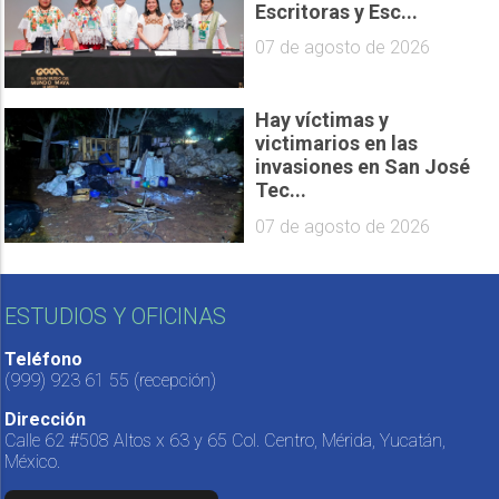
Escritoras y Esc...
07 de agosto de 2026
Hay víctimas y
victimarios en las
invasiones en San José
Tec...
07 de agosto de 2026
ESTUDIOS Y OFICINAS
Teléfono
(999) 923 61 55
(recepción)
Dirección
Calle 62 #508 Altos x 63 y 65 Col. Centro, Mérida, Yucatán,
México.