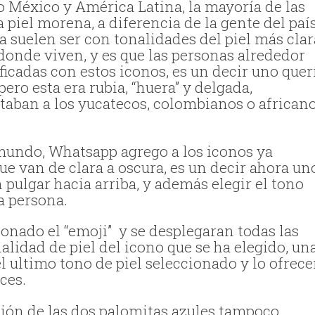
 México y América Latina, la mayoría de las
 piel morena, a diferencia de la gente del paí
a suelen ser con tonalidades del piel más clar
donde viven, y es que las personas alrededor
cadas con estos iconos, es un decir uno quer
pero esta era rubia, “huera” y delgada,
aban a los yucatecos, colombianos o africano
 mundo, Whatsapp agrego a los iconos ya
que van de clara a oscura, es un decir ahora un
 pulgar hacia arriba, y además elegir el tono
ra persona.
sionado el “emoji” y se desplegaran todas las
alidad de piel del icono que se ha elegido, un
el ultimo tono de piel seleccionado y lo ofrece
ces.
ción de las dos palomitas azules tampoco