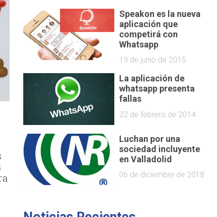
Speakon es la nueva
aplicación que
competirá con
Whatsapp
19 de junio de 2015
La aplicación de
whatsapp presenta
fallas
22 de febrero de 2014
Luchan por una
sociedad incluyente
s
en Valladolid
s
06 de diciembre de 2018
ra
Noticias Recientes