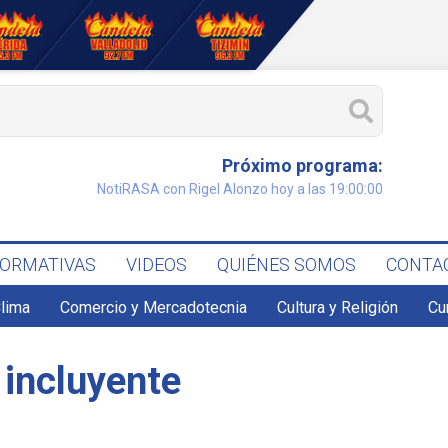
Próximo programa:
NotiRASA con Rigel Alonzo hoy a las 19:00:00
FORMATIVAS
VIDEOS
QUIÉNES SOMOS
CONTA
lima
Comercio y Mercadotecnia
Cultura y Religión
Cu
 incluyente