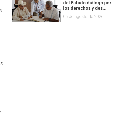
del Estado diálogo por
los derechos y des...
s
06 de agosto de 2026
l
es
e