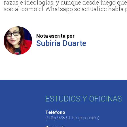
razas e ideologías, y aunque desde luego que
social como el Whatsapp se actualice habl
Nota escrita por
Subiria Duarte
ESTUDIOS Y OFICINAS
Teléfono
(999) 923 61 55
(recepción)