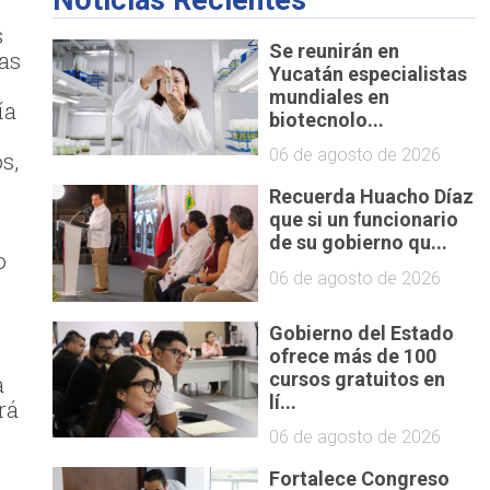
s
Se reunirán en
as
Yucatán especialistas
mundiales en
ía
biotecnolo...
06 de agosto de 2026
s,
Recuerda Huacho Díaz
que si un funcionario
de su gobierno qu...
o
06 de agosto de 2026
Gobierno del Estado
ofrece más de 100
cursos gratuitos en
a
lí...
rá
06 de agosto de 2026
Fortalece Congreso