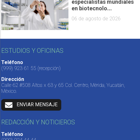
especialistas mundiales
en biotecnolo...
06 de agosto de 2026
ESTUDIOS Y OFICINAS
Teléfono
(999) 923 61 55
(recepción)
Dirección
Calle 62 #508 Altos x 63 y 65 Col. Centro, Mérida, Yucatán,
México.
ENVIAR MENSAJE
REDACCIÓN Y NOTICIEROS
Teléfono