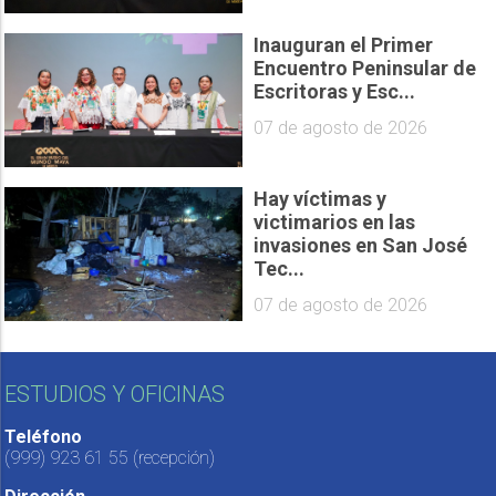
Inauguran el Primer
Encuentro Peninsular de
Escritoras y Esc...
07 de agosto de 2026
Hay víctimas y
victimarios en las
invasiones en San José
Tec...
07 de agosto de 2026
ESTUDIOS Y OFICINAS
Teléfono
(999) 923 61 55
(recepción)