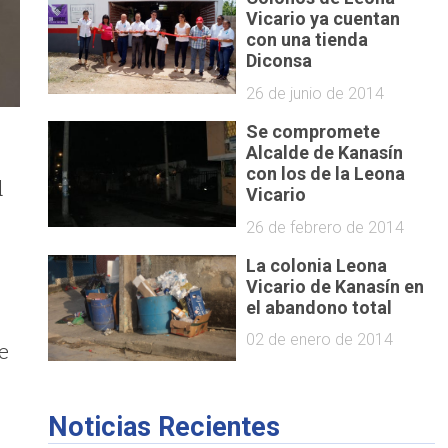
Vicario ya cuentan
con una tienda
Diconsa
26 de junio de 2014
Se compromete
Alcalde de Kanasín
con los de la Leona
d
Vicario
26 de febrero de 2014
La colonia Leona
Vicario de Kanasín en
el abandono total
02 de enero de 2014
e
Noticias Recientes