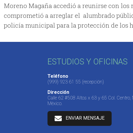
Moreno Magaña accedió a reunirse con los m
comprometió a arreglar el alumbrado públic
policía municipal para la protección de los 
ESTUDIOS Y OFICINAS
Teléfono
(999) 923 61 55
(recepción)
Dirección
Calle 62 #508 Altos x 63 y 65 Col. Centro,
México.
ENVIAR MENSAJE