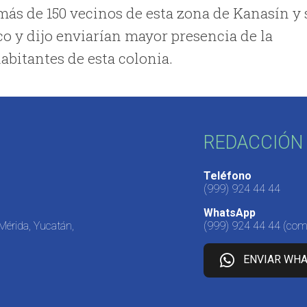
ás de 150 vecinos de esta zona de Kanasín y 
o y dijo enviarían mayor presencia de la
habitantes de esta colonia.
REDACCIÓN 
Teléfono
(999) 924 44 44
WhatsApp
 Mérida, Yucatán,
(999) 924 44 44
(come
ENVIAR WH