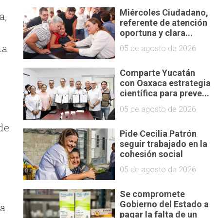
Miércoles Ciudadano,
a,
referente de atención
oportuna y clara...
ta
05 de agosto de 2026
Comparte Yucatán
n
con Oaxaca estrategia
científica para preve...
05 de agosto de 2026
de
Pide Cecilia Patrón
seguir trabajado en la
cohesión social
05 de agosto de 2026
Se compromete
Gobierno del Estado a
 a
pagar la falta de un