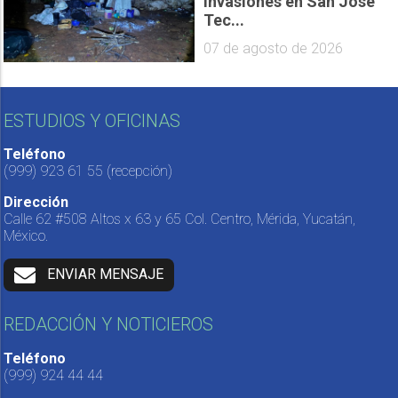
invasiones en San José
Tec...
07 de agosto de 2026
ESTUDIOS Y OFICINAS
Teléfono
(999) 923 61 55
(recepción)
Dirección
Calle 62 #508 Altos x 63 y 65 Col. Centro, Mérida, Yucatán,
México.
ENVIAR MENSAJE
REDACCIÓN Y NOTICIEROS
Teléfono
(999) 924 44 44