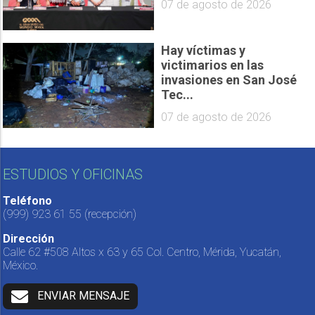
07 de agosto de 2026
Hay víctimas y
victimarios en las
invasiones en San José
Tec...
07 de agosto de 2026
ESTUDIOS Y OFICINAS
Teléfono
(999) 923 61 55
(recepción)
Dirección
Calle 62 #508 Altos x 63 y 65 Col. Centro, Mérida, Yucatán,
México.
ENVIAR MENSAJE