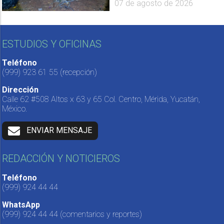
07 de agosto de 2026
ESTUDIOS Y OFICINAS
Teléfono
(999) 923 61 55
(recepción)
Dirección
Calle 62 #508 Altos x 63 y 65 Col. Centro, Mérida, Yucatán,
México.
ENVIAR MENSAJE
REDACCIÓN Y NOTICIEROS
Teléfono
(999) 924 44 44
WhatsApp
(999) 924 44 44
(comentarios y reportes)