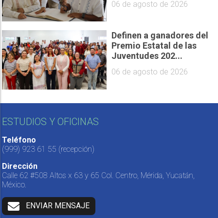
06 de agosto de 2026
Definen a ganadores del
Premio Estatal de las
Juventudes 202...
06 de agosto de 2026
ESTUDIOS Y OFICINAS
Teléfono
(999) 923 61 55
(recepción)
Dirección
Calle 62 #508 Altos x 63 y 65 Col. Centro, Mérida, Yucatán,
México.
ENVIAR MENSAJE