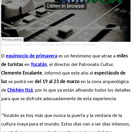
Cadena RASA
·
TODO LISTO PARA EL EQUINOCCIO EN YUCATÁN
El 
equinoccio de primavera
 es un fenómeno que atrae a 
miles 
de turistas
 en 
Yucatán
, el director del Patronato Cultur, 
Clemente Escalante
, informó que este año el 
espectáculo de 
luz
 se podrá ver 
del 19 al 23 de marzo
 en la zona arqueológica 
de 
Chichén Itzá
, por lo que ya están afinando todos los detalles 
para que se disfrute adecuadamente de esta experiencia. 
“Yucatán es hoy más que nunca la puerta y la ventana de la 
cultura maya para el mundo. Estos días van a ser días intensos, 