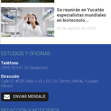
Se reunirán en Yucatán
especialistas mundiales
en biotecnolo...
06 de agosto de 2026
ESTUDIOS Y OFICINAS
Teléfono
(999) 923 61 55
(recepción)
Dirección
Calle 62 #508 Altos x 63 y 65 Col. Centro, Mérida, Yucatán,
México.
ENVIAR MENSAJE
REDACCIÓN Y NOTICIEROS