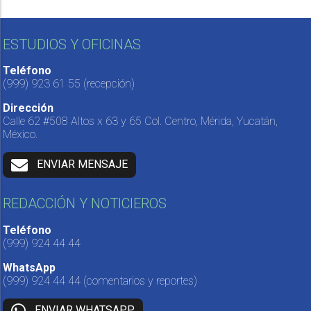
ESTUDIOS Y OFICINAS
Teléfono
(999) 923 61 55
(recepción)
Dirección
Calle 62 #508 Altos x 63 y 65 Col. Centro, Mérida, Yucatán,
México.
ENVIAR MENSAJE
REDACCIÓN Y NOTICIEROS
Teléfono
(999) 924 44 44
WhatsApp
(999) 924 44 44
(comentarios y reportes)
ENVIAR WHATSAPP