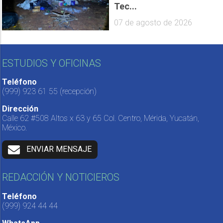
Tec...
07 de agosto de 2026
ESTUDIOS Y OFICINAS
Teléfono
(999) 923 61 55
(recepción)
Dirección
Calle 62 #508 Altos x 63 y 65 Col. Centro, Mérida, Yucatán,
México.
ENVIAR MENSAJE
REDACCIÓN Y NOTICIEROS
Teléfono
(999) 924 44 44