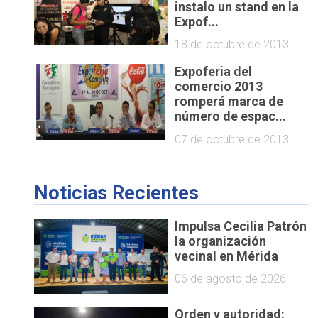
instalo un stand en la
Expof...
18 de octubre de 2013
Expoferia del
comercio 2013
romperá marca de
número de espac...
07 de octubre de 2013
Noticias Recientes
Impulsa Cecilia Patrón
la organización
vecinal en Mérida
06 de agosto de 2026
Orden y autoridad: