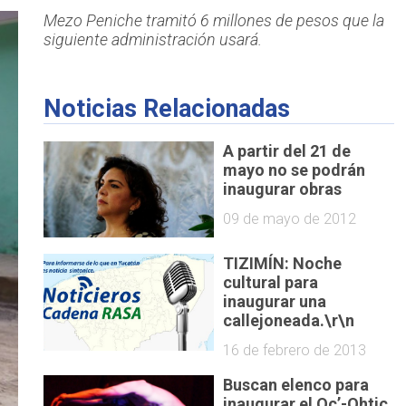
Mezo Peniche tramitó 6 millones de pesos que la
siguiente administración usará.
Noticias Relacionadas
A partir del 21 de
mayo no se podrán
inaugurar obras
09 de mayo de 2012
TIZIMÍN: Noche
cultural para
inaugurar una
callejoneada.\r\n
16 de febrero de 2013
Buscan elenco para
inaugurar el Oc’-Ohtic