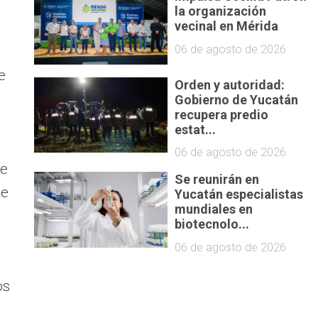
la organización
vecinal en Mérida
06 de agosto de 2026
e
Orden y autoridad:
Gobierno de Yucatán
recupera predio
estat...
06 de agosto de 2026
de
Se reunirán en
de
Yucatán especialistas
mundiales en
biotecnolo...
06 de agosto de 2026
os