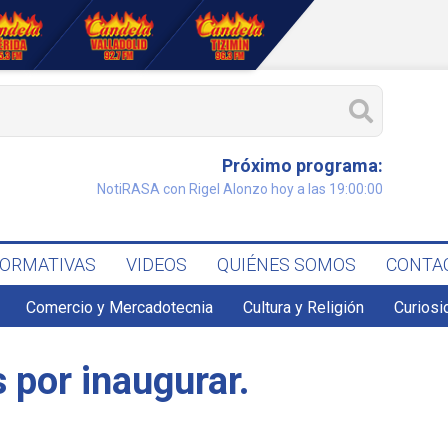
Próximo programa:
NotiRASA con Rigel Alonzo hoy a las 19:00:00
FORMATIVAS
VIDEOS
QUIÉNES SOMOS
CONTA
Comercio y Mercadotecnia
Cultura y Religión
Curiosi
 por inaugurar.