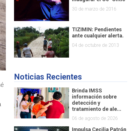
30 de marzo de 2016
TIZIMIN: Pendientes
ante cualquier alerta.
04 de octubre de 2013
Noticias Recientes
sé
Brinda IMSS
información sobre
detección y
a
tratamiento de ale...
06 de agosto de 2026
Impulsa Cecilia Patrón