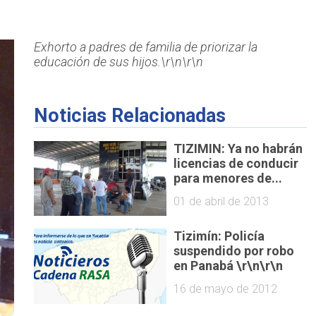
Exhorto a padres de familia de priorizar la
educación de sus hijos.\r\n\r\n
Noticias Relacionadas
TIZIMIN: Ya no habrán
licencias de conducir
para menores de...
01 de abril de 2013
Tizimín: Policía
suspendido por robo
en Panabá \r\n\r\n
16 de mayo de 2012