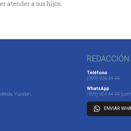
r atender a sus hijos.
REDACCIÓN 
Teléfono
(999) 924 44 44
WhatsApp
 Mérida, Yucatán,
(999) 924 44 44
(come
ENVIAR WH