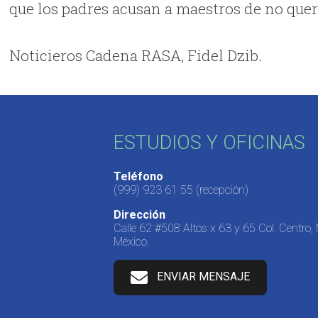
que los padres acusan a maestros de no quere
Noticieros Cadena RASA, Fidel Dzib.
ESTUDIOS Y OFICINAS
Teléfono
(999) 923 61 55
(recepción)
Dirección
Calle 62 #508 Altos x 63 y 65 Col. Centro,
México.
ENVIAR MENSAJE