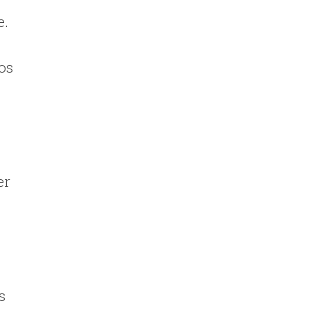
e.
os
er
s