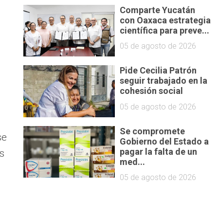
Comparte Yucatán
con Oaxaca estrategia
científica para preve...
05 de agosto de 2026
Pide Cecilia Patrón
seguir trabajado en la
cohesión social
05 de agosto de 2026
Se compromete
se
Gobierno del Estado a
s
pagar la falta de un
med...
05 de agosto de 2026