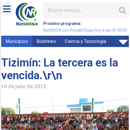
Próximo programa:
NotiRASA con Ronald Rojas hoy a las 06:30:00
Municipios
Boletines
Ciencia y Tecnología
Tizimín: La tercera es la
vencida.\r\n
10 de julio de 2012