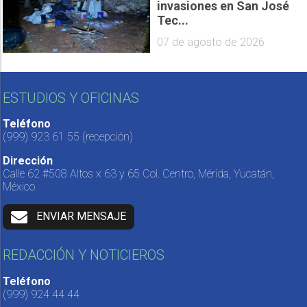
invasiones en San José
Tec...
07 de agosto de 2026
ESTUDIOS Y OFICINAS
Teléfono
(999) 923 61 55
(recepción)
Dirección
Calle 62 #508 Altos x 63 y 65 Col. Centro, Mérida, Yucatán,
México.
ENVIAR MENSAJE
REDACCIÓN Y NOTICIEROS
Teléfono
(999) 924 44 44